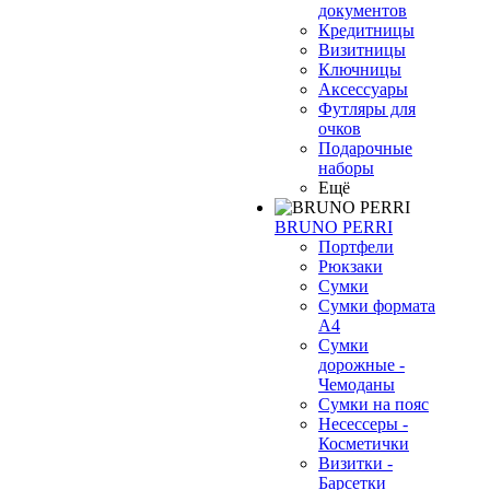
документов
Кредитницы
Визитницы
Ключницы
Аксессуары
Футляры для
очков
Подарочные
наборы
Ещё
BRUNO PERRI
Портфели
Рюкзаки
Сумки
Сумки формата
А4
Сумки
дорожные -
Чемоданы
Сумки на пояс
❄
Несессеры -
Косметички
Визитки -
Барсетки