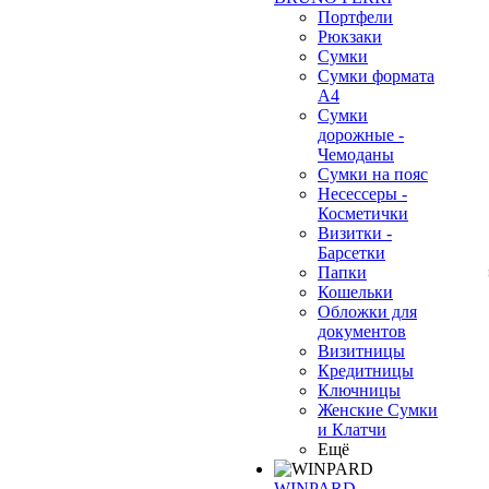
Портфели
Рюкзаки
Сумки
Сумки формата
А4
Сумки
дорожные -
Чемоданы
Сумки на пояс
Несессеры -
Косметички
Визитки -
Барсетки
Папки
Кошельки
Обложки для
документов
Визитницы
Кредитницы
Ключницы
Женские Сумки
и Клатчи
Ещё
WINPARD