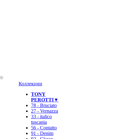
Коллекции
TONY
PEROTTI▼
78 - Bruciato
27 - Vernazza
33 - italico
tuscania
56 - Contatto
91 - Denim
92 - Classe