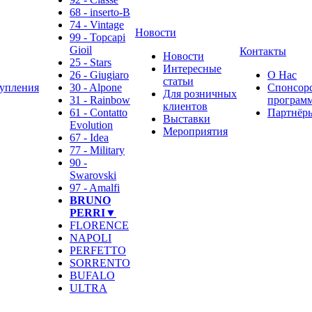
68 - inserto-B
74 - Vintage
Новости
99 - Topcapi
Gioil
Контакты
Новости
25 - Stars
Интересные
26 - Giugiaro
О Нас
статьи
упления
30 - Alpone
Спонсор
Для розничных
31 - Rainbow
программ
клиентов
61 - Contatto
Партнёр
Выставки
Evolution
Мероприятия
67 - Idea
77 - Military
90 -
Swarovski
97 - Amalfi
BRUNO
PERRI▼
FLORENCE
NAPOLI
PERFETTO
SORRENTO
BUFALO
ULTRA