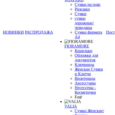
Сумки на пояс
Рюкзаки
Сумки
сумки
дорожные/
чемоданы
НОВИНКИ
РАСПРОДАЖА
Сумки формата
Пост
А4
FIORAMORE
Кошельки
❄
Обложки для
документов
Ключницы
Женские Сумки
и Клатчи
Визитницы
Аксессуары
Несессеры -
Косметички
Ещё
VALIA
Сумки Женские/