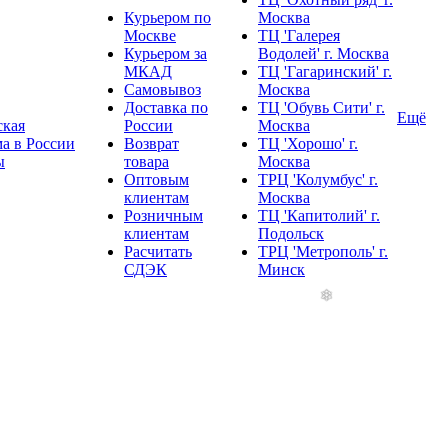
Курьером по
Москва
Москве
ТЦ 'Галерея
Курьером за
Водолей' г. Москва
МКАД
ТЦ 'Гагаринский' г.
Самовывоз
Москва
Доставка по
ТЦ 'Обувь Сити' г.
Ещё
ская
России
Москва
а в России
Возврат
ТЦ 'Хорошо' г.
ы
товара
Москва
Оптовым
ТРЦ 'Колумбус' г.
клиентам
Москва
Розничным
ТЦ 'Капитолий' г.
клиентам
Подольск
Расчитать
ТРЦ 'Метрополь' г.
СДЭК
Минск