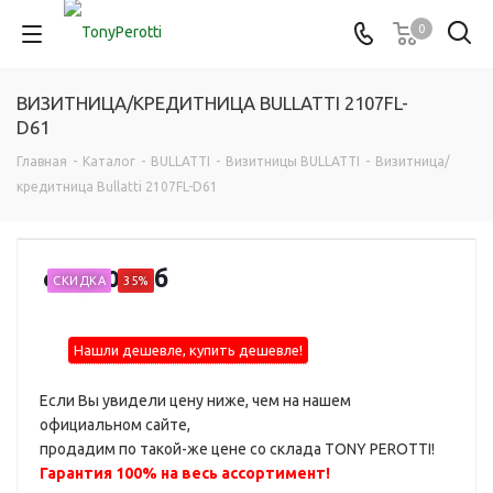
0
ВИЗИТНИЦА/КРЕДИТНИЦА BULLATTI 2107FL-
D61
Главная
-
Каталог
-
BULLATTI
-
Визитницы BULLATTI
-
Визитница/
кредитница Bullatti 2107FL-D61
от
860 руб
СКИДКА
35%
Нашли дешевле, купить дешевле!
Если Вы увидели цену ниже, чем на нашем
официальном сайте,
продадим по такой-же цене со склада TONY PEROTTI!
Гарантия 100% на весь ассортимент!