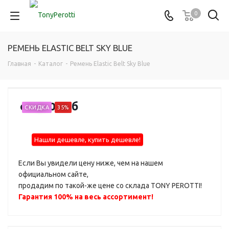
0
РЕМЕНЬ ELASTIC BELT SKY BLUE
Главная
-
Каталог
-
Ремень Elastic Belt Sky Blue
от
660 руб
СКИДКА
35%
Нашли дешевле, купить дешевле!
Если Вы увидели цену ниже, чем на нашем
официальном сайте,
продадим по такой-же цене со склада TONY PEROTTI!
Гарантия 100% на весь ассортимент!