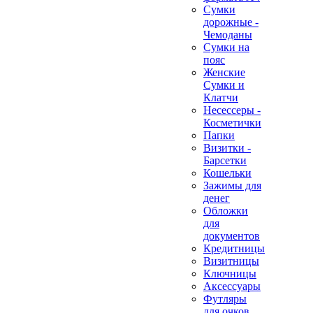
Сумки
дорожные -
Чемоданы
Сумки на
пояс
Женские
Сумки и
Клатчи
Несессеры -
Косметички
Папки
Визитки -
Барсетки
Кошельки
Зажимы для
денег
Обложки
для
документов
Кредитницы
Визитницы
Ключницы
Аксессуары
Футляры
для очков