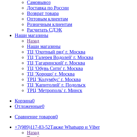
Самовывоз
Доставка по России
Возврат товара
Оптовым клиентам
Розничным клиентам
Расчитать СДЭК
Наши магазины
Назад
Наши магазины
ТЦ 'Охотный ряд' г. Москва
ТЦ 'Галерея Водолей' г. Москва
ТЦ 'Гагаринский' г. Москва
ТЦ 'Обувь Сити' г. Москва
ТЦ 'Хорошо' г. Москва
ТРЦ 'Колумбус' г. Москва
ТЦ 'Капитолий' г. Подольск
ТРЦ 'Метрополь' г. Минск
Корзина
0
Отложенные
0
Сравнение товаров
0
+7(989)117-83-52
Также Whatsapp и Viber
Назад