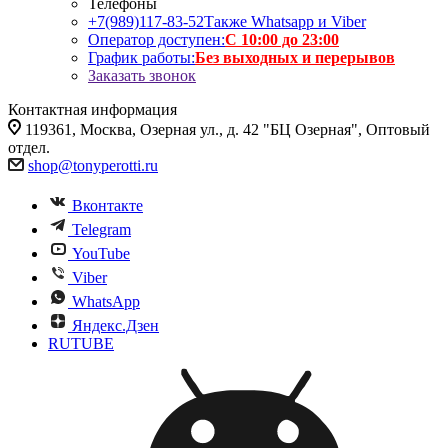
Телефоны
+7(989)117-83-52
Также Whatsapp и Viber
Оператор доступен:
С 10:00 до 23:00
График работы:
Без выходных и перерывов
Заказать звонок
Контактная информация
119361, Москва, Озерная ул., д. 42 "БЦ Озерная", Оптовый
отдел.
shop@tonyperotti.ru
Вконтакте
Telegram
YouTube
Viber
WhatsApp
Яндекс.Дзен
RUTUBE