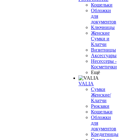
Кошельки
Обложки
для
документов
Ключницы
Женские
Сумки и
Клатчи
Визитницы
Аксессуары
Несессеры -
Косметички
Ещё
VALIA
Сумки
Женские/
Клатчи
Рюкзаки
Кошельки
Обложки
для
документов
Кредитницы
Сумки на