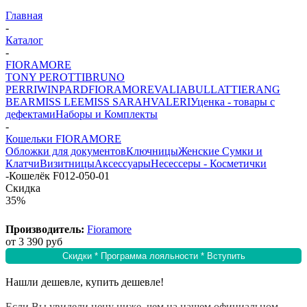
Главная
-
Каталог
-
FIORAMORE
TONY PEROTTI
BRUNO
PERRI
WINPARD
FIORAMORE
VALIA
BULLATTI
ERANG
BEAR
MISS LEE
MISS SARAH
VALERI
Уценка - товары с
дефектами
Наборы и Комплекты
-
Кошельки FIORAMORE
Обложки для документов
Ключницы
Женские Сумки и
Клатчи
Визитницы
Аксессуары
Несессеры - Косметички
-
Кошелёк F012-050-01
Скидка
35%
Производитель:
Fioramore
от
3 390 руб
Скидки * Программа лояльности * Вступить
Нашли дешевле, купить дешевле!
Если Вы увидели цену ниже, чем на нашем официальном