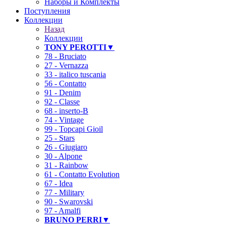
Наборы и Комплекты
Поступления
Коллекции
Назад
Коллекции
TONY PEROTTI▼
78 - Bruciato
27 - Vernazza
33 - italico tuscania
56 - Contatto
91 - Denim
92 - Classe
68 - inserto-B
74 - Vintage
99 - Topcapi Gioil
25 - Stars
26 - Giugiaro
30 - Alpone
31 - Rainbow
61 - Contatto Evolution
67 - Idea
77 - Military
90 - Swarovski
97 - Amalfi
BRUNO PERRI▼