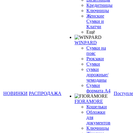
Кредитницы
Ключницы
Женские
Сумки и
Клатчи
Ещё
WINPARD
Сумки на
пояс
Рюкзаки
Сумки
сумки
дорожные/
чемоданы
Сумки
формата А4
НОВИНКИ
РАСПРОДАЖА
Поступл
FIORAMORE
Кошельки
Обложки
для
документов
Ключницы