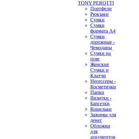
TONY PEROTTI
Портфели
Рюкзаки
Сумки
Сумки
формата А4
Сумки
дорожные -
Чемоданы
Сумки на
пояс
Женские
Сумки и
Клатчи
Несессеры -
Косметички
Папки
Визитки -
Барсетки
Кошельки
Зажимы для
денег
Обложки
для
документов