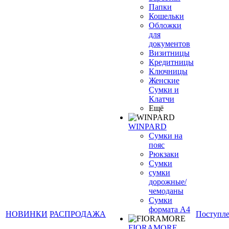
Папки
Кошельки
Обложки
для
документов
Визитницы
Кредитницы
Ключницы
Женские
Сумки и
Клатчи
Ещё
WINPARD
Сумки на
пояс
Рюкзаки
Сумки
сумки
дорожные/
чемоданы
Сумки
формата А4
НОВИНКИ
РАСПРОДАЖА
Поступл
FIORAMORE