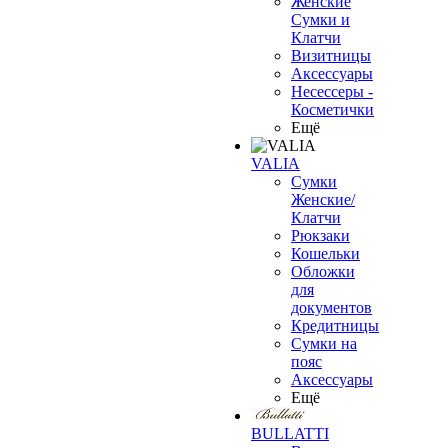
Женские
Сумки и
Клатчи
Визитницы
Аксессуары
Несессеры -
Косметички
Ещё
VALIA
Сумки
Женские/
Клатчи
Рюкзаки
Кошельки
Обложки
для
документов
Кредитницы
Сумки на
пояс
Аксессуары
Ещё
BULLATTI