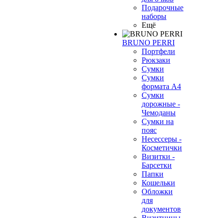
Подарочные
наборы
Ещё
BRUNO PERRI
Портфели
Рюкзаки
Сумки
Сумки
формата А4
Сумки
дорожные -
Чемоданы
Сумки на
пояс
Несессеры -
Косметички
Визитки -
Барсетки
Папки
Кошельки
Обложки
для
документов
Визитницы