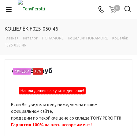
0
КОШЕЛЁК F025-050-46
Главная
-
Каталог
-
FIORAMORE
-
Кошельки FIORAMORE
-
Кошелёк
F025-050-46
от
2 050 руб
СКИДКА
35%
Нашли дешевле, купить дешевле!
Если Вы увидели цену ниже, чем на нашем
официальном сайте,
продадим по такой-же цене со склада TONY PEROTTI!
Гарантия 100% на весь ассортимент!