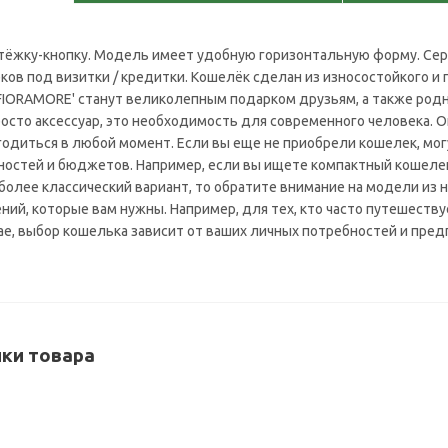
стёжку-кнопку. Модель имеет удобную горизонтальную форму. Сер
ков под визитки / кредитки. Кошелёк сделан из износостойкого и 
FIORAMORE' станут великолепным подарком друзьям, а также родн
росто аксессуар, это необходимость для современного человека. О
годиться в любой момент. Если вы еще не приобрели кошелек, м
ностей и бюджетов. Например, если вы ищете компактный кошелек
более классический вариант, то обратите внимание на модели из 
ний, которые вам нужны. Например, для тех, кто часто путешест
ае, выбор кошелька зависит от ваших личных потребностей и пред
ки товара