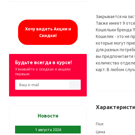
Закрывается на за
Также имеет 9 отсе
Хочу видеть Акции и
Кошельки бренда '
Скидки!
Кошелек - это не п
которые могут при
для разных потреб
вы предпочитаете 
Будьте всегда в курсе!
количество отделе
Узнавайте о скидках и акциях
карт. В любом случ
первым
Характеристи
Новости
Пол:
1 августа 2026
Цена