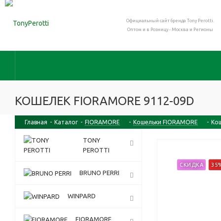
Официальный сайт бренда Tony Perotti.
Оптом и в Розницу - Москва и Регионы
КОШЕЛЕК FIORAMORE 9112-09D
Главная
-
Каталог
-
FIORAMORE
-
Кошельки FIORAMORE
-
Кош
TONY
PEROTTI
СКИДКА
35
BRUNO PERRI
WINPARD
FIORAMORE