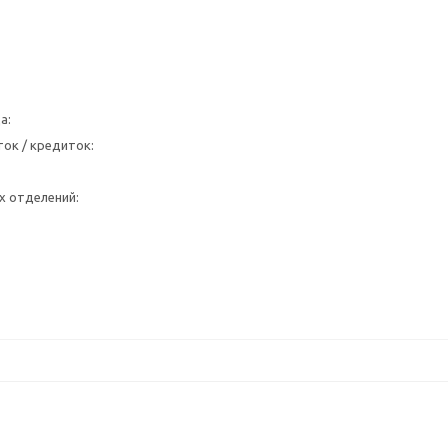
а:
ок / кредиток:
х отделений: