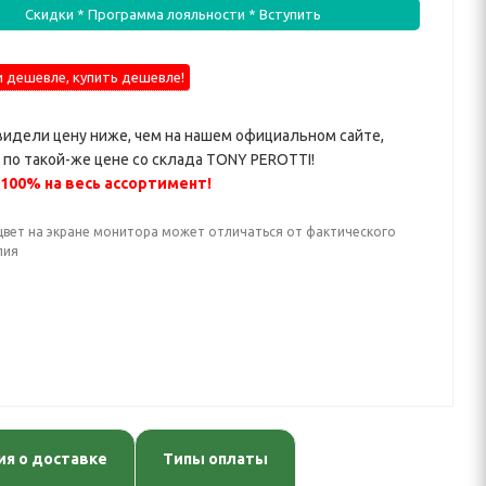
Скидки * Программа лояльности * Вступить
 дешевле, купить дешевле!
видели цену ниже, чем на нашем официальном сайте,
по такой-же цене со склада TONY PEROTTI!
 100% на весь ассортимент!
цвет на экране монитора может отличаться от фактического
лия
я о доставке
Типы оплаты