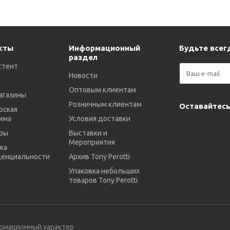
кты
Информационный
Будьте всегд
раздел
стент
Новости
Оптовым клиентам
агазины
Розничным клиентам
Оставайтесь
рская
мма
Условия доставки
ры
Выставки и
Мероприятия
ка
енциальности
Архив Tony Perotti
Упаковка небольших
товаров Tony Perotti
ормационный характер