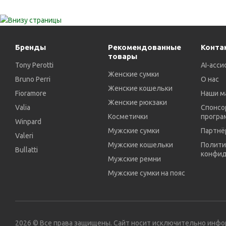
Бренды
Рекомендованные
Конта
товары
Tony Perotti
AI-асси
Женские сумки
Bruno Perri
О нас
Женские кошельки
Fioramore
Наши м
Женские рюкзаки
Valia
Спонсо
Косметички
програ
Winpard
Мужские сумки
Партнё
Valeri
Мужские кошельки
Полити
Bullatti
конфид
Мужские ремни
Мужские сумки на пояс
2026 © Все права защищены. Сайт носит исключительно инф