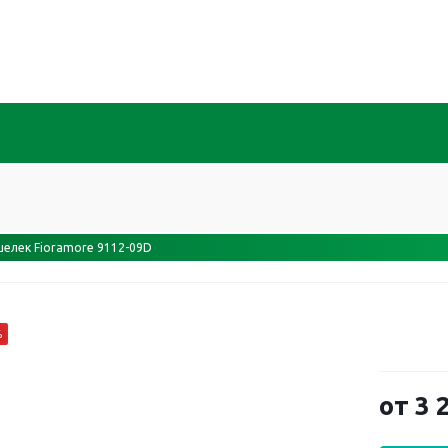
елек Fioramore 9112-09D
%
от
3 