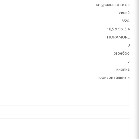
натуральная кожа
синий
35%
18,5 х 9 х 3,4
FIORAMORE
9
серебро
3
кнопка
горизонтальный