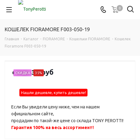
0
КОШЕЛЕК FIORAMORE F003-050-19
Главная
-
Каталог
-
FIORAMORE
-
Кошельки FIORAMORE
-
Кошелек
Fioramore F003-050-19
от
3 430 руб
СКИДКА
35%
Нашли дешевле, купить дешевле!
Если Вы увидели цену ниже, чем на нашем
официальном сайте,
продадим по такой-же цене со склада TONY PEROTTI!
Гарантия 100% на весь ассортимент!