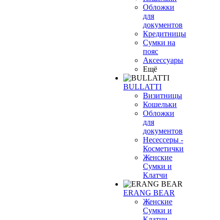
Обложки
для
документов
Кредитницы
Сумки на
пояс
Аксессуары
Ещё
BULLATTI
Визитницы
Кошельки
Обложки
для
документов
Несессеры -
Косметички
Женские
Сумки и
Клатчи
ERANG BEAR
Женские
Сумки и
Клатчи