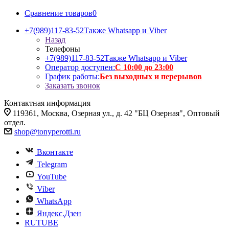
Сравнение товаров
0
+7(989)117-83-52
Также Whatsapp и Viber
Назад
Телефоны
+7(989)117-83-52
Также Whatsapp и Viber
Оператор доступен:
С 10:00 до 23:00
График работы:
Без выходных и перерывов
Заказать звонок
Контактная информация
119361, Москва, Озерная ул., д. 42 "БЦ Озерная", Оптовый
отдел.
shop@tonyperotti.ru
Вконтакте
Telegram
YouTube
Viber
WhatsApp
Яндекс.Дзен
RUTUBE