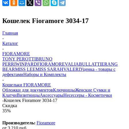
Кошелек Fioramore 3034-17
Главная
-
Каталог
-
FIORAMORE
TONY PEROTTI
BRUNO
PERRI
WINPARD
FIORAMORE
VALIA
BULLATTI
ERANG
BEAR
MISS LEE
MISS SARAH
VALERI
Уценка - товары с
дефектами
Наборы и Комплекты
-
Кошельки FIORAMORE
Обложки для документов
Ключницы
Женские Сумки и
Клатчи
Визитницы
Аксессуары
Несессеры - Косметички
-
Кошелек Fioramore 3034-17
Скидка
35%
Производитель:
Fioramore
от
3 210 руб