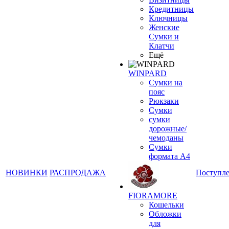
Кредитницы
Ключницы
Женские
Сумки и
Клатчи
Ещё
WINPARD
Сумки на
пояс
Рюкзаки
Сумки
сумки
дорожные/
чемоданы
Сумки
формата А4
НОВИНКИ
РАСПРОДАЖА
Поступл
FIORAMORE
Кошельки
Обложки
для