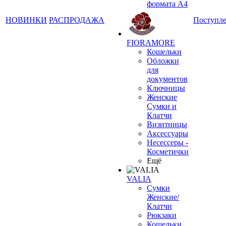
формата А4
НОВИНКИ
РАСПРОДАЖА
Поступл
FIORAMORE
Кошельки
Обложки
для
документов
Ключницы
Женские
Сумки и
Клатчи
Визитницы
Аксессуары
Несессеры -
Косметички
Ещё
VALIA
Сумки
Женские/
Клатчи
Рюкзаки
Кошельки