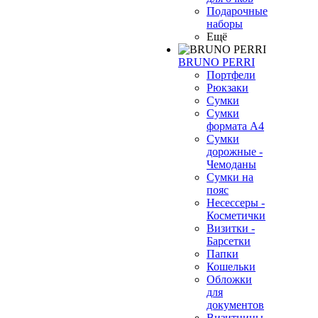
Подарочные
наборы
Ещё
BRUNO PERRI
Портфели
Рюкзаки
Сумки
Сумки
формата А4
Сумки
дорожные -
Чемоданы
Сумки на
пояс
Несессеры -
Косметички
Визитки -
Барсетки
Папки
Кошельки
Обложки
для
документов
Визитницы