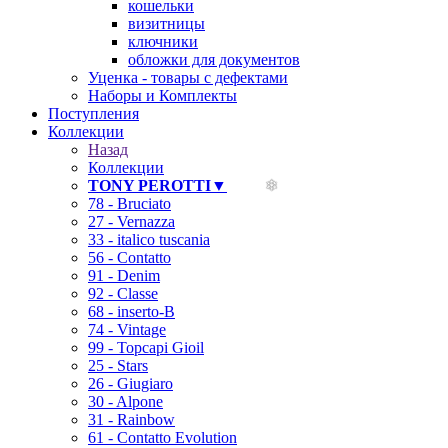
кошельки
визитницы
ключники
обложки для документов
Уценка - товары с дефектами
Наборы и Комплекты
Поступления
Коллекции
Назад
Коллекции
TONY PEROTTI▼
78 - Bruciato
27 - Vernazza
33 - italico tuscania
56 - Contatto
91 - Denim
92 - Classe
68 - inserto-B
74 - Vintage
99 - Topcapi Gioil
25 - Stars
26 - Giugiaro
30 - Alpone
31 - Rainbow
61 - Contatto Evolution