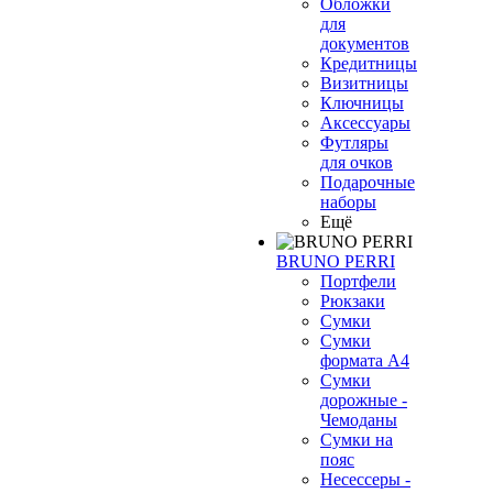
Обложки
для
документов
Кредитницы
Визитницы
Ключницы
Аксессуары
Футляры
для очков
Подарочные
наборы
Ещё
BRUNO PERRI
Портфели
Рюкзаки
Сумки
Сумки
формата А4
Сумки
дорожные -
Чемоданы
Сумки на
пояс
Несессеры -