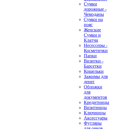
Сумки
дорожные -
Чемоданы
Сумки на
пояс
Женские
Сумки и
Клатчи
Несессеры -
Косметички
Папки
Визитки -
Барсетки
Кошельки
Зажимы для
денег
Обложки
для
документов
Кредитницы
Визитницы
Ключницы
Аксессуары
Футляры
для очков