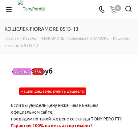
0
КОШЕЛЕК FIORAMORE 0513-13
Главная
-
Каталог
-
FIORAMORE
-
Кошельки FIORAMORE
-
Кошелек
Fioramore 0513-13
от
2 390 руб
СКИДКА
35%
Нашли дешевле, купить дешевле!
Если Вы увидели цену ниже, чем на нашем
официальном сайте,
продадим по такой-же цене со склада TONY PEROTTI!
Гарантия 100% на весь ассортимент!