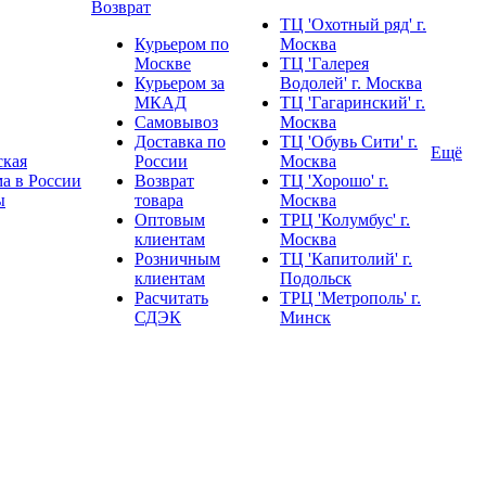
Возврат
ТЦ 'Охотный ряд' г.
Курьером по
Москва
Москве
ТЦ 'Галерея
Курьером за
Водолей' г. Москва
МКАД
ТЦ 'Гагаринский' г.
Самовывоз
Москва
Доставка по
ТЦ 'Обувь Сити' г.
Ещё
ская
России
Москва
а в России
Возврат
ТЦ 'Хорошо' г.
ы
товара
Москва
Оптовым
ТРЦ 'Колумбус' г.
клиентам
Москва
Розничным
ТЦ 'Капитолий' г.
клиентам
Подольск
Расчитать
ТРЦ 'Метрополь' г.
СДЭК
Минск