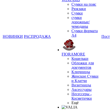
Сумки на пояс
Рюкзаки
Сумки
сумки
дорожные/
чемоданы
Сумки формата
А4
НОВИНКИ
РАСПРОДАЖА
Пост
FIORAMORE
Кошельки
❄
Обложки для
документов
Ключницы
Женские Сумки
и Клатчи
Визитницы
Аксессуары
Несессеры -
Косметички
Ещё