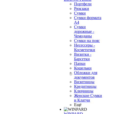
Портфели
Рюкзаки
Сумки
Сумки формата
А4
Сумки
дорожные -
Чемоданы
Сумки на пояс
Несессеры -
Косметички
Визитки -
Барсетки
Папки
Кошельки
Обложки для
документов
Визитницы
Кредитницы
Ключницы
Женские Сумки
и Клатчи
Ещё
WINPARD