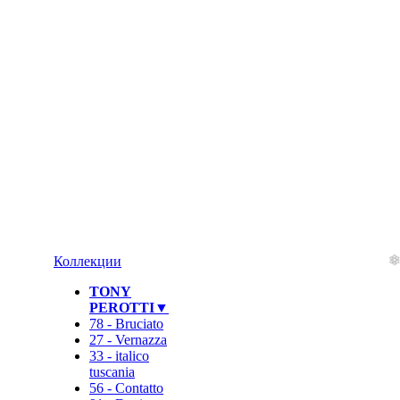
Коллекции
TONY
PEROTTI▼
78 - Bruciato
27 - Vernazza
33 - italico
tuscania
56 - Contatto