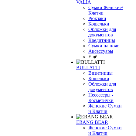
VALIA
Сумки Женские/
Клатчи
Рюкзаки
Кошельки
Обложки для
документов
Кредитницы
Сумки на пояс
Аксессуары
Ещё
BULLATTI
Визитницы
Кошельки
Обложки для
документов
Несессеры -
Косметички
Женские Сумки
и Клатчи
ERANG BEAR
Женские Сумки
и Клатчи