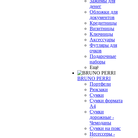
Зажимы для
денег
Обложки для
документов
Кредитницы
Визитницы
Ключницы
Аксессуары
Футляры для
очков
Подарочные
наборы
Ещё
BRUNO PERRI
Портфели
Рюкзаки
Сумки
Сумки формата
А4
Сумки
дорожные -
Чемоданы
Сумки на пояс
Несессеры -