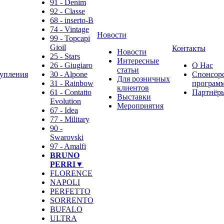
91 - Denim
92 - Classe
68 - inserto-B
74 - Vintage
Новости
99 - Topcapi
Gioil
Контакты
Новости
25 - Stars
Интересные
26 - Giugiaro
О Нас
статьи
упления
30 - Alpone
Спонсор
Для розничных
31 - Rainbow
программ
клиентов
61 - Contatto
Партнёр
Выставки
Evolution
Мероприятия
67 - Idea
77 - Military
❄
90 -
Swarovski
97 - Amalfi
BRUNO
PERRI▼
FLORENCE
NAPOLI
PERFETTO
SORRENTO
BUFALO
ULTRA