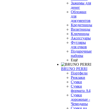
Зажимы для
денег
Обложки
для
документов
Кредитницы
Визитницы
Ключницы
Аксессуары
Футляры
для очков
Подарочные
наборы
Ещё
BRUNO PERRI
Портфели
Рюкзаки
Сумки
Сумки
формата А4
Сумки
дорожные -
Чемоданы
Сумки на