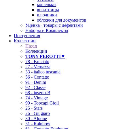
кошельки
визитницы
ключники
обложки для документов
Уценка - товары с дефектами
Наборы и Комплекты
Поступления
Коллекции
Назад
Коллекции
TONY PEROTTI▼
78 - Bruciato
27 - Vernazza
33 - italico tuscania
56 - Contatto
91 - Denim
92 - Classe
68 - inserto-B
74 - Vintage
99 - Topcapi Gioil
25 - Stars
26 - Giugiaro
30 - Alpone
31 - Rainbow
61 - Contatto Evolution