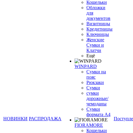
Кошельки
Обложки
для
документов
Визитницы
Кредитницы
Ключницы
Женские
Сумки и
Клатчи
Ещё
WINPARD
Сумки на
пояс
Рюкзаки
Сумки
сумки
дорожные/
чемоданы
Сумки
формата А4
НОВИНКИ
РАСПРОДАЖА
Поступл
FIORAMORE
Кошельки