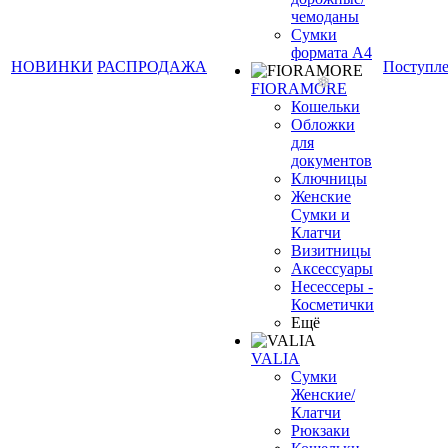
чемоданы
Сумки
формата А4
НОВИНКИ
РАСПРОДАЖА
Поступл
FIORAMORE
Кошельки
Обложки
для
документов
Ключницы
Женские
Сумки и
Клатчи
Визитницы
Аксессуары
Несессеры -
Косметички
Ещё
VALIA
Сумки
Женские/
Клатчи
Рюкзаки