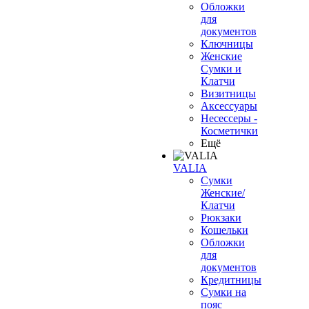
Обложки
для
документов
Ключницы
Женские
Сумки и
Клатчи
Визитницы
Аксессуары
Несессеры -
Косметички
Ещё
VALIA
Сумки
Женские/
Клатчи
Рюкзаки
Кошельки
Обложки
для
документов
Кредитницы
Сумки на
пояс