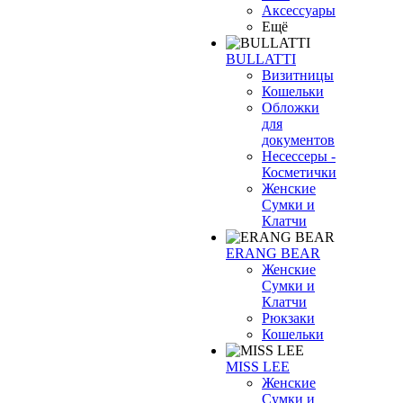
Аксессуары
Ещё
BULLATTI
Визитницы
Кошельки
Обложки
для
документов
Несессеры -
Косметички
Женские
Сумки и
Клатчи
ERANG BEAR
Женские
Сумки и
Клатчи
Рюкзаки
Кошельки
MISS LEE
Женские
Сумки и