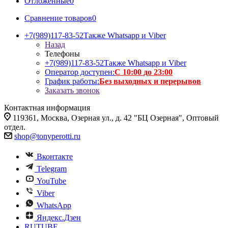
Отложенные
0
Сравнение товаров
0
+7(989)117-83-52
Также Whatsapp и Viber
Назад
Телефоны
+7(989)117-83-52
Также Whatsapp и Viber
Оператор доступен:
С 10:00 до 23:00
График работы:
Без выходных и перерывов
Заказать звонок
Контактная информация
119361, Москва, Озерная ул., д. 42 "БЦ Озерная", Оптовый
отдел.
shop@tonyperotti.ru
Вконтакте
Telegram
YouTube
Viber
WhatsApp
Яндекс.Дзен
RUTUBE