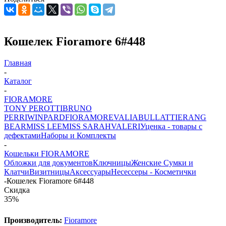
Кошелек Fioramore 6#448
Главная
-
Каталог
-
FIORAMORE
TONY PEROTTI
BRUNO
PERRI
WINPARD
FIORAMORE
VALIA
BULLATTI
ERANG
BEAR
MISS LEE
MISS SARAH
VALERI
Уценка - товары с
дефектами
Наборы и Комплекты
-
Кошельки FIORAMORE
Обложки для документов
Ключницы
Женские Сумки и
Клатчи
Визитницы
Аксессуары
Несессеры - Косметички
-
Кошелек Fioramore 6#448
Скидка
35%
Производитель:
Fioramore