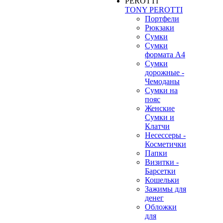
TONY PEROTTI
Портфели
Рюкзаки
Сумки
Сумки
формата А4
Сумки
дорожные -
Чемоданы
Сумки на
пояс
Женские
Сумки и
Клатчи
Несессеры -
Косметички
Папки
Визитки -
Барсетки
Кошельки
Зажимы для
денег
Обложки
для