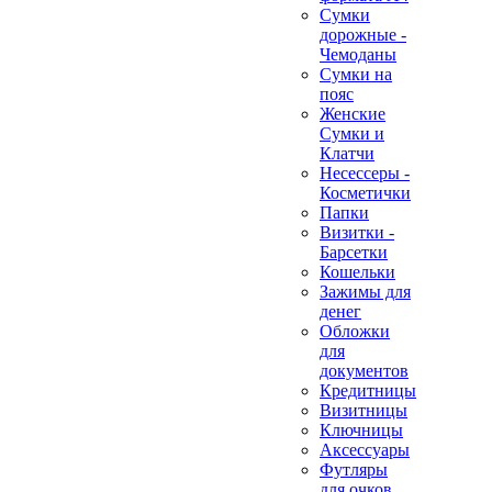
Сумки
дорожные -
Чемоданы
Сумки на
пояс
Женские
Сумки и
Клатчи
Несессеры -
Косметички
Папки
Визитки -
Барсетки
Кошельки
Зажимы для
денег
Обложки
для
документов
Кредитницы
Визитницы
Ключницы
Аксессуары
Футляры
для очков