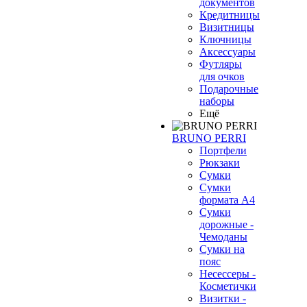
документов
Кредитницы
Визитницы
Ключницы
Аксессуары
Футляры
для очков
Подарочные
наборы
Ещё
BRUNO PERRI
Портфели
Рюкзаки
Сумки
Сумки
формата А4
Сумки
дорожные -
Чемоданы
Сумки на
пояс
Несессеры -
Косметички
Визитки -