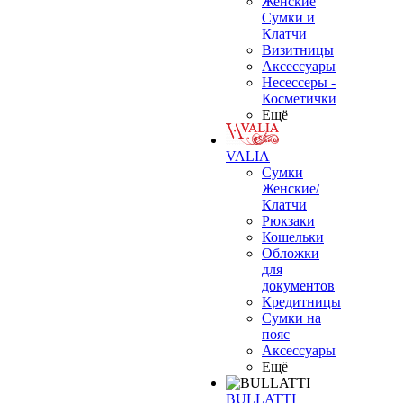
Женские
Сумки и
Клатчи
Визитницы
Аксессуары
Несессеры -
Косметички
Ещё
VALIA
Сумки
Женские/
Клатчи
Рюкзаки
Кошельки
Обложки
для
документов
Кредитницы
Сумки на
пояс
Аксессуары
Ещё
BULLATTI