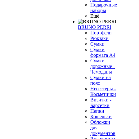
Подарочные
наборы
Ещё
BRUNO PERRI
Портфели
Рюкзаки
Сумки
Сумки
формата А4
Сумки
дорожные -
Чемоданы
Сумки на
пояс
Несессеры -
Косметички
Визитки -
Барсетки
Папки
Кошельки
Обложки
для
документов
Визитницы