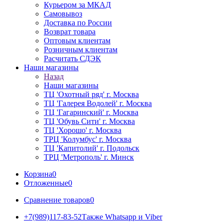
Курьером за МКАД
Самовывоз
Доставка по России
Возврат товара
Оптовым клиентам
Розничным клиентам
Расчитать СДЭК
Наши магазины
Назад
Наши магазины
ТЦ 'Охотный ряд' г. Москва
ТЦ 'Галерея Водолей' г. Москва
ТЦ 'Гагаринский' г. Москва
ТЦ 'Обувь Сити' г. Москва
ТЦ 'Хорошо' г. Москва
ТРЦ 'Колумбус' г. Москва
ТЦ 'Капитолий' г. Подольск
ТРЦ 'Метрополь' г. Минск
Корзина
0
Отложенные
0
Сравнение товаров
0
+7(989)117-83-52
Также Whatsapp и Viber