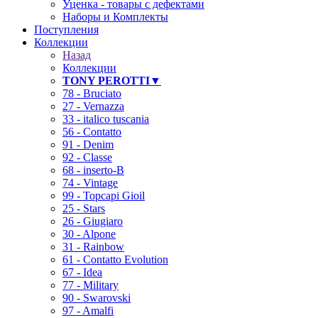
Уценка - товары с дефектами
Наборы и Комплекты
Поступления
Коллекции
Назад
Коллекции
TONY PEROTTI▼
78 - Bruciato
27 - Vernazza
33 - italico tuscania
56 - Contatto
91 - Denim
92 - Classe
68 - inserto-B
74 - Vintage
99 - Topcapi Gioil
25 - Stars
26 - Giugiaro
❄
30 - Alpone
31 - Rainbow
61 - Contatto Evolution
67 - Idea
77 - Military
90 - Swarovski
97 - Amalfi