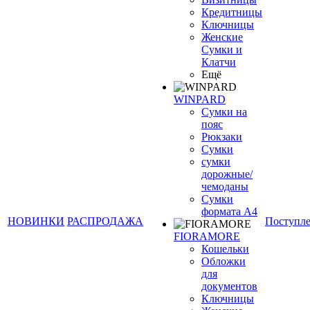
Кредитницы
Ключницы
Женские
Сумки и
Клатчи
Ещё
WINPARD
Сумки на
пояс
Рюкзаки
Сумки
сумки
дорожные/
чемоданы
Сумки
формата А4
НОВИНКИ
РАСПРОДАЖА
Поступл
FIORAMORE
Кошельки
Обложки
для
документов
Ключницы