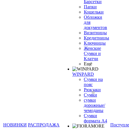
Барсетки
Папки
Кошельки
Обложки
для
документов
Визитницы
Кредитницы
Ключницы
Женские
Сумки и
Клатчи
Ещё
WINPARD
Сумки на
пояс
Рюкзаки
Сумки
сумки
дорожные/
чемоданы
Сумки
формата А4
НОВИНКИ
РАСПРОДАЖА
Поступл