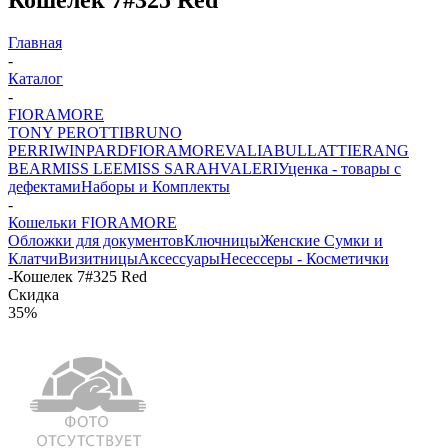
Главная
-
Каталог
-
FIORAMORE
TONY PEROTTI
BRUNO
PERRI
WINPARD
FIORAMORE
VALIA
BULLATTI
ERANG
BEAR
MISS LEE
MISS SARAH
VALERI
Уценка - товары с
дефектами
Наборы и Комплекты
-
Кошельки FIORAMORE
Обложки для документов
Ключницы
Женские Сумки и
Клатчи
Визитницы
Аксессуары
Несессеры - Косметички
-
Кошелек 7#325 Red
Скидка
35%