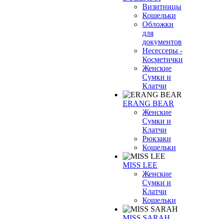
Визитницы
Кошельки
Обложки
для
документов
Несессеры -
Косметички
Женские
Сумки и
Клатчи
ERANG BEAR
Женские
Сумки и
Клатчи
Рюкзаки
Кошельки
MISS LEE
Женские
Сумки и
Клатчи
Кошельки
MISS SARAH