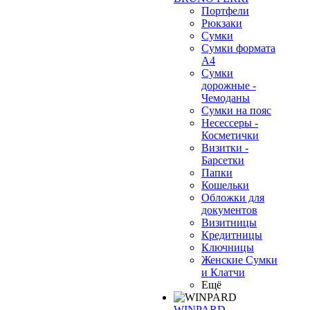
Портфели
Рюкзаки
Сумки
Сумки формата
А4
Сумки
дорожные -
Чемоданы
Сумки на пояс
Несессеры -
Косметички
Визитки -
Барсетки
Папки
Кошельки
Обложки для
документов
Визитницы
Кредитницы
Ключницы
Женские Сумки
и Клатчи
Ещё
WINPARD