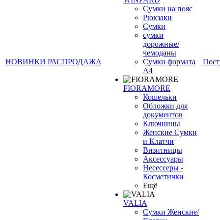
Сумки на пояс
Рюкзаки
Сумки
сумки
дорожные/
чемоданы
НОВИНКИ
РАСПРОДАЖА
Сумки формата
Пост
А4
FIORAMORE
❄
Кошельки
Обложки для
документов
Ключницы
Женские Сумки
и Клатчи
Визитницы
Аксессуары
Несессеры -
Косметички
Ещё
VALIA
Сумки Женские/