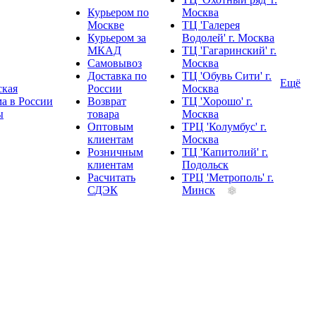
Курьером по
Москва
Москве
ТЦ 'Галерея
Курьером за
Водолей' г. Москва
МКАД
ТЦ 'Гагаринский' г.
Самовывоз
Москва
Доставка по
ТЦ 'Обувь Сити' г.
Ещё
ская
России
Москва
а в России
Возврат
ТЦ 'Хорошо' г.
ы
товара
Москва
Оптовым
ТРЦ 'Колумбус' г.
клиентам
Москва
Розничным
ТЦ 'Капитолий' г.
клиентам
Подольск
Расчитать
ТРЦ 'Метрополь' г.
СДЭК
Минск