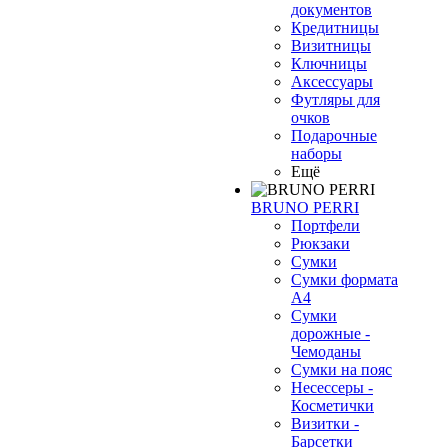
документов
Кредитницы
Визитницы
Ключницы
Аксессуары
Футляры для
очков
Подарочные
наборы
Ещё
BRUNO PERRI
Портфели
Рюкзаки
Сумки
Сумки формата
А4
Сумки
дорожные -
Чемоданы
❄
Сумки на пояс
Несессеры -
Косметички
Визитки -
Барсетки