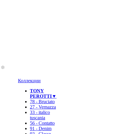
Коллекции
TONY
PEROTTI▼
78 - Bruciato
27 - Vernazza
33 - italico
tuscania
56 - Contatto
91 - Denim
92 - Classe