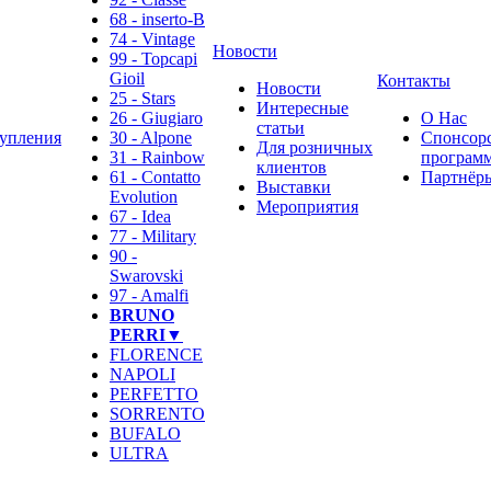
68 - inserto-B
74 - Vintage
Новости
99 - Topcapi
Gioil
Контакты
Новости
25 - Stars
Интересные
26 - Giugiaro
О Нас
статьи
упления
30 - Alpone
Спонсор
Для розничных
31 - Rainbow
программ
клиентов
61 - Contatto
Партнёр
Выставки
Evolution
Мероприятия
67 - Idea
77 - Military
90 -
Swarovski
97 - Amalfi
BRUNO
PERRI▼
FLORENCE
NAPOLI
PERFETTO
SORRENTO
BUFALO
ULTRA