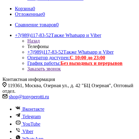
Корзина
0
Отложенные
0
Сравнение товаров
0
+7(989)117-83-52
Также Whatsapp и Viber
Назад
Телефоны
+7(989)117-83-52
Также Whatsapp и Viber
Оператор доступен:
С 10:00 до 23:00
График работы:
Без выходных и перерывов
Заказать звонок
Контактная информация
119361, Москва, Озерная ул., д. 42 "БЦ Озерная", Оптовый
отдел.
shop@tonyperotti.ru
Вконтакте
Telegram
YouTube
Viber
WhatsApp