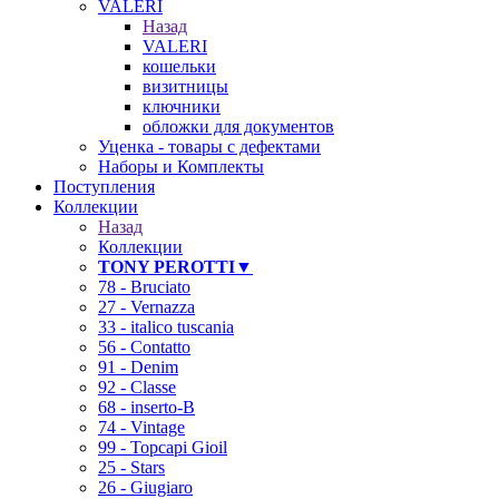
VALERI
Назад
VALERI
кошельки
визитницы
ключники
обложки для документов
Уценка - товары с дефектами
Наборы и Комплекты
Поступления
Коллекции
Назад
Коллекции
TONY PEROTTI▼
78 - Bruciato
27 - Vernazza
33 - italico tuscania
56 - Contatto
91 - Denim
92 - Classe
68 - inserto-B
74 - Vintage
99 - Topcapi Gioil
25 - Stars
26 - Giugiaro