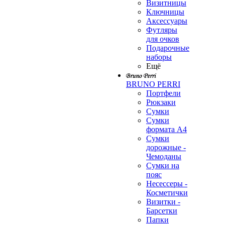
Визитницы
Ключницы
Аксессуары
Футляры
для очков
Подарочные
наборы
Ещё
BRUNO PERRI
Портфели
Рюкзаки
Сумки
Сумки
формата А4
Сумки
дорожные -
Чемоданы
Сумки на
пояс
Несессеры -
Косметички
Визитки -
Барсетки
Папки