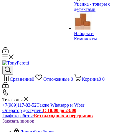
Уценка - товары с
дефектами
Наборы и
Комплекты
Сравнение
0
Отложенные
0
Корзина
0
0
Телефоны
+7(989)117-83-52
Также Whatsapp и Viber
Оператор доступен:
С 10:00 до 23:00
График работы:
Без выходных и перерывов
Заказать звонок
Личный кабинет