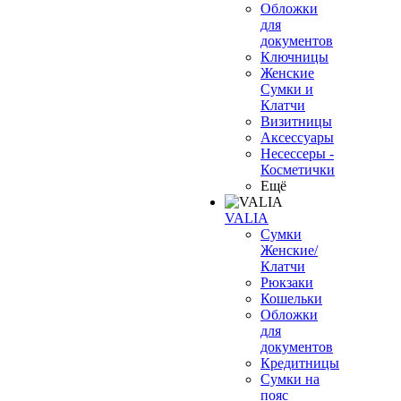
Обложки
для
документов
Ключницы
Женские
Сумки и
Клатчи
Визитницы
Аксессуары
Несессеры -
Косметички
Ещё
VALIA
Сумки
Женские/
Клатчи
Рюкзаки
Кошельки
Обложки
для
документов
Кредитницы
Сумки на
пояс