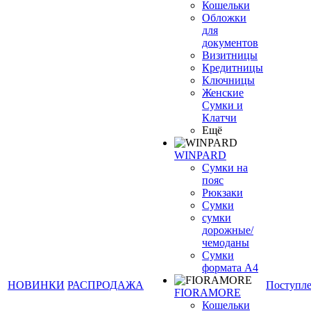
Кошельки
Обложки
для
документов
Визитницы
Кредитницы
Ключницы
Женские
Сумки и
Клатчи
Ещё
WINPARD
Сумки на
пояс
Рюкзаки
Сумки
сумки
дорожные/
чемоданы
Сумки
формата А4
НОВИНКИ
РАСПРОДАЖА
Поступл
FIORAMORE
Кошельки