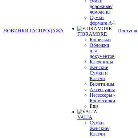
сумки
дорожные/
чемоданы
Сумки
формата А4
НОВИНКИ
РАСПРОДАЖА
Поступл
FIORAMORE
Кошельки
Обложки
для
документов
Ключницы
Женские
Сумки и
Клатчи
Визитницы
Аксессуары
Несессеры -
Косметички
Ещё
VALIA
Сумки
Женские/
Клатчи